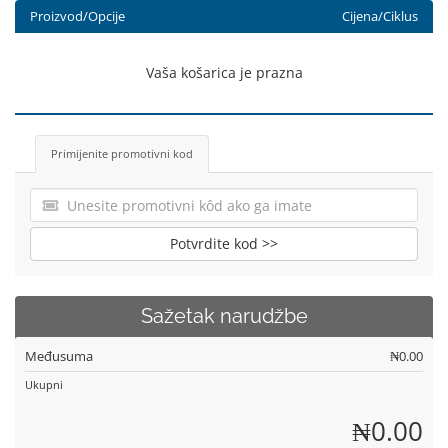
Proizvod/Opcije
Cijena/Ciklus
Vaša košarica je prazna
Primijenite promotivni kod
Potvrdite kod >>
Sažetak narudžbe
Međusuma
₦0.00
Ukupni
₦0.00